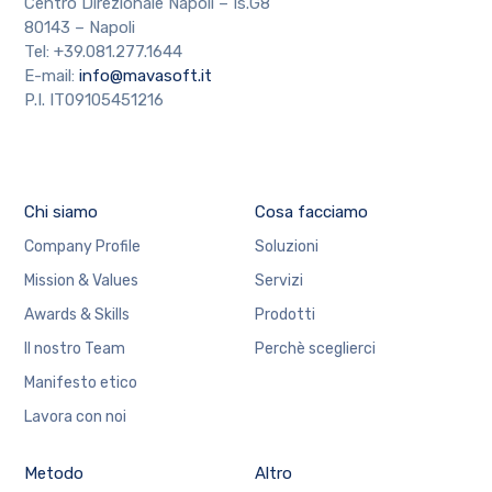
Centro Direzionale Napoli – Is.G8
80143 – Napoli
Tel: +39.081.277.1644
E-mail:
info@mavasoft.it
P.I. IT09105451216
Chi siamo
Cosa facciamo
Company Profile
Soluzioni
Mission & Values
Servizi
Awards & Skills
Prodotti
Il nostro Team
Perchè sceglierci
Manifesto etico
Lavora con noi
Metodo
Altro