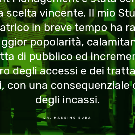
 scelta vincente. Il mio St
atrico in breve tempo ha r
ggior popolarità, calamita
tta di pubblico ed increme
o degli accessi e dei tratt
i, con una consequenziale 
degli incassi.
DR, MASSIMO BUDA