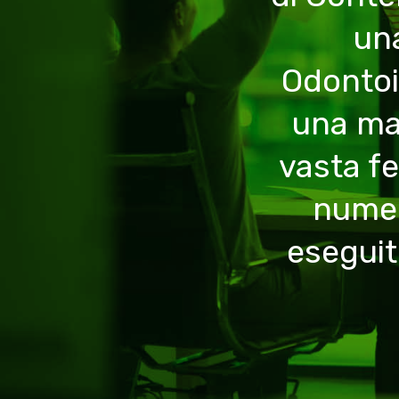
una
Odontoi
una ma
vasta fe
numer
eseguit