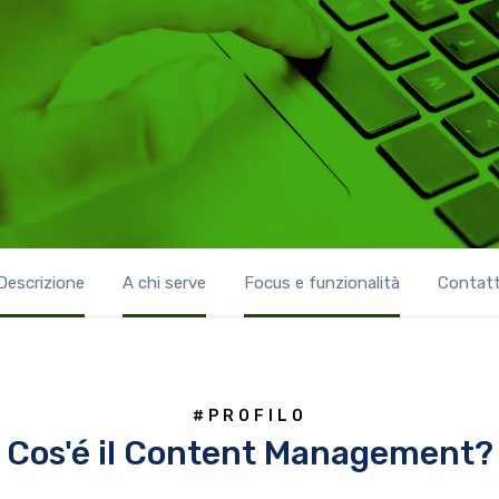
Descrizione
A chi serve
Focus e funzionalità
Contatt
#PROFILO
Cos'é il Content Management?