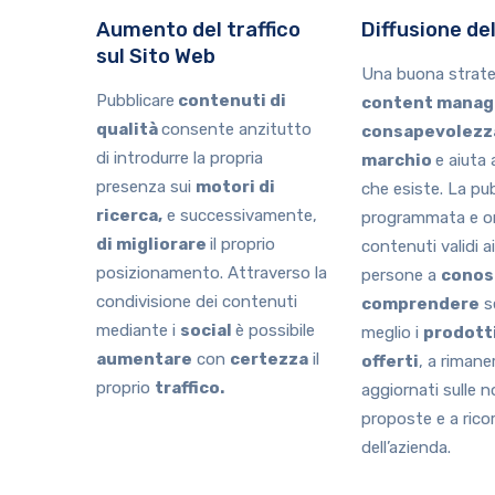
Aumento del traffico
Diffusione de
sul Sito Web
Una buona strate
Pubblicare
contenuti di
content manag
qualità
consente anzitutto
consapevolezz
di introdurre la propria
marchio
e aiuta 
presenza sui
motori di
che esiste. La pu
ricerca,
e successivamente,
programmata e or
di migliorare
il proprio
contenuti validi a
posizionamento. Attraverso la
persone a
conos
condivisione dei contenuti
comprendere
s
mediante i
social
è possibile
meglio i
prodotti
aumentare
con
certezza
il
offerti
, a riman
proprio
traffico.
aggiornati sulle n
proposte e a rico
dell’azienda.