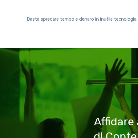
Basta sprecare tempo e denaro in inutile tecnologia
Affidare
di Cont