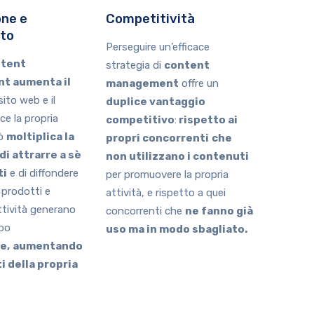
ne e
Competitività
to
Perseguire un’efficace
tent
strategia di
content
t aumenta il
management
offre un
sito web e il
duplice vantaggio
ce la propria
competitivo
:
rispetto ai
iò
moltiplica la
propri concorrenti
che
di attrarre a sè
non utilizzano i contenuti
ti
e di diffondere
per promuovere la propria
prodotti e
attività, e rispetto a quei
attività generano
concorrenti che
ne fanno già
mpo
uso ma in modo sbagliato.
e,
aumentando
i della propria