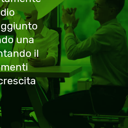
udio
aggiunto
ndo una
ntando il
amenti
crescita