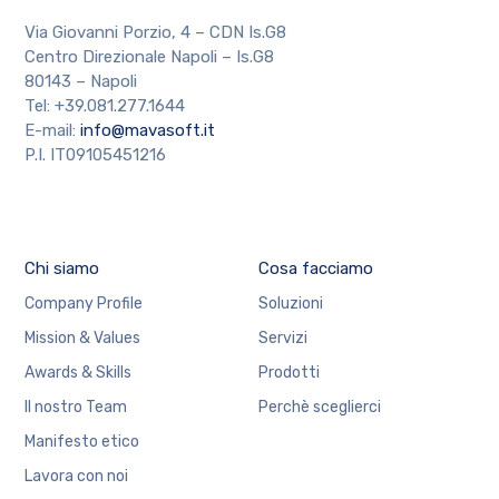
Via Giovanni Porzio, 4 – CDN Is.G8
Centro Direzionale Napoli – Is.G8
80143 – Napoli
Tel: +39.081.277.1644
E-mail:
info@mavasoft.it
P.I. IT09105451216
Chi siamo
Cosa facciamo
Company Profile
Soluzioni
Mission & Values
Servizi
Awards & Skills
Prodotti
Il nostro Team
Perchè sceglierci
Manifesto etico
Lavora con noi