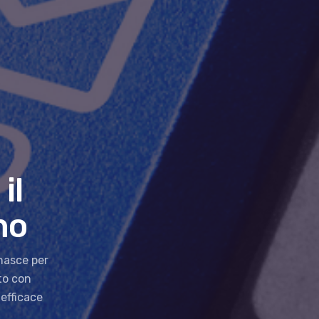
il
no
nasce per
ato con
efficace