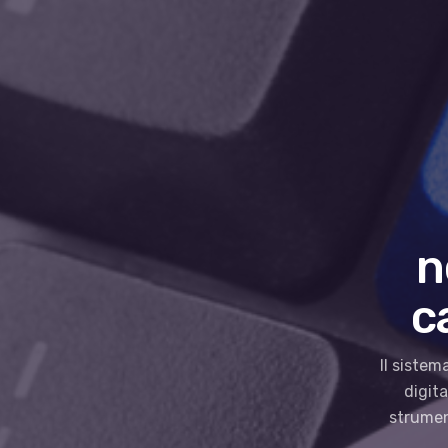
n
c
Il siste
digita
strumen