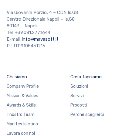
Via Giovanni Porzio, 4 – CDN Is.G8
Centro Direzionale Napoli – Is.G8
80143 – Napoli
Tel: +39.081.277.1644
E-mail:
info@mavasoft.it
P.I. IT09105451216
Chi siamo
Cosa facciamo
Company Profile
Soluzioni
Mission & Values
Servizi
Awards & Skills
Prodotti
Il nostro Team
Perchè sceglierci
Manifesto etico
Lavora con noi